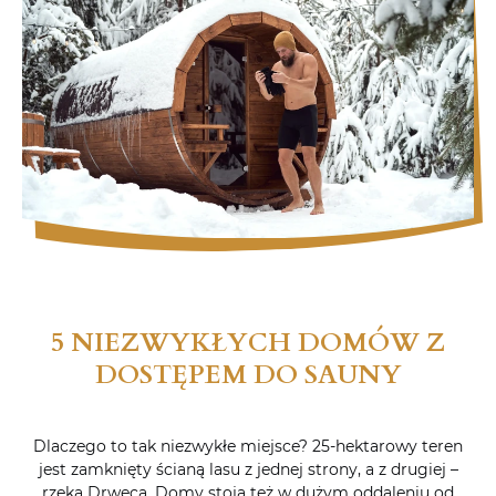
5 NIEZWYKŁYCH DOMÓW Z
DOSTĘPEM DO SAUNY
Dlaczego to tak niezwykłe miejsce? 25-hektarowy teren
jest zamknięty ścianą lasu z jednej strony, a z drugiej –
rzeką Drwęcą. Domy stoją też w dużym oddaleniu od