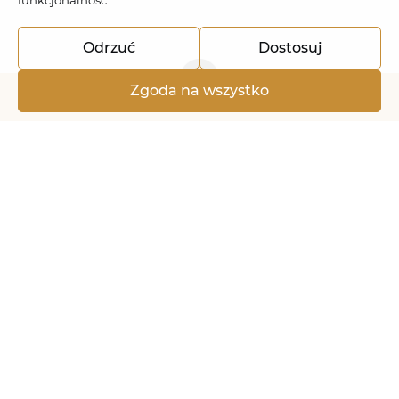
funkcjonalność
Odrzuć
Dostosuj
Zgoda na wszystko
+48 536 553 219
rezerwacja@rodzonedolina.pl
+
−